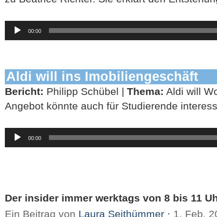
Audio-
00:00
Player
Aldi will ins Imobiliengeschäft
Bericht:
Philipp Schübel |
Thema:
Aldi will 
Angebot könnte auch für Studierende interes
Audio-
00:00
Player
Der insider immer werktags von 8 bis 11 Uh
Ein Beitrag von
Laura Seithümmer
⋅
1. Feb. 