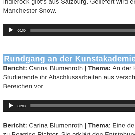
Indierock gibt’s aus Salzburg. Geliefert wird 
Manchester Snow.
Audio-
00:00
Player
Rundgang an der Kunstakademi
Bericht:
Carina Blumenroth |
Thema:
An der 
Studierende ihr Abschlussarbeiten aus versc
Bereichen vor.
Audio-
00:00
Player
Bericht:
Carina Blumenroth |
Thema
: Eine d
zu Beatrice Richter. Sie erklärt den Entstehun