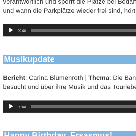
verantwortlich und sperrt die Plätze bei Bedar
und wann die Parkplätze wieder frei sind, hört 
Audio-
00:00
Player
Musikupdate
Bericht
: Carina Blumenroth |
Thema
: Die Ba
besucht und über ihre Musik und das Tourleb
Audio-
00:00
Player
Happy Birthday, Ersasmus!