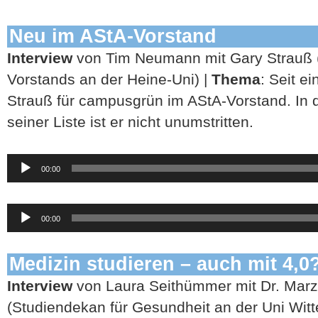
Neu im AStA-Vorstand
Interview
von Tim Neumann mit Gary Strauß (
Vorstands an der Heine-Uni) |
Thema
: Seit e
Strauß für campusgrün im AStA-Vorstand. In d
seiner Liste ist er nicht unumstritten.
Audio-
00:00
Player
Audio-
00:00
Player
Medizin studieren – auch mit 4,0
Interview
von Laura Seithümmer mit Dr. Mar
(Studiendekan für Gesundheit an der Uni Wit