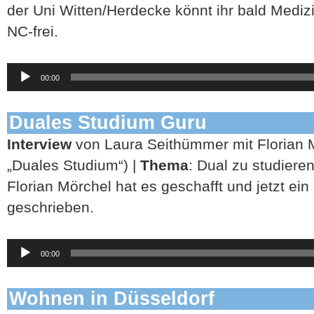
der Uni Witten/Herdecke könnt ihr bald Medizi
NC-frei.
Audio-
00:00
Player
Duales Studium Guru
Interview
von Laura Seithümmer mit Florian 
„Duales Studium“) |
Thema
: Dual zu studieren
Florian Mörchel hat es geschafft und jetzt ei
geschrieben.
Audio-
00:00
Player
Wohnen in Düsseldorf