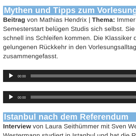
Mythen und Tipps zum Vorlesun
Beitrag
von Mathias Hendrix |
Thema:
Immer 
Semesterstart belügen Studis sich selbst. Sie
schnell ins Schleifen kommen. Die Klassiker 
gelungenen Rückkehr in den Vorlesungsalltag
zusammengefasst.
Audio-
00:00
Player
Audio-
00:00
Player
Istanbul nach dem Referendum
Interview
von Laura Seithümmer mit Sven W
Westermann studiert in Istanbul und hat die 