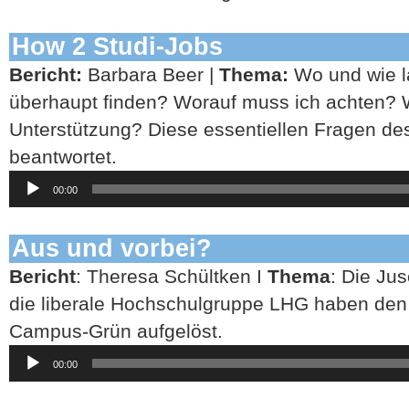
How 2 Studi-Jobs
Bericht:
Barbara Beer |
Thema:
Wo und wie l
überhaupt finden? Worauf muss ich achten?
Unterstützung? Diese essentiellen Fragen de
beantwortet.
Audio-
00:00
Player
Aus und vorbei?
Bericht
: Theresa Schültken I
Thema
: Die Ju
die liberale Hochschulgruppe LHG haben den 
Campus-Grün aufgelöst.
Audio-
00:00
Player