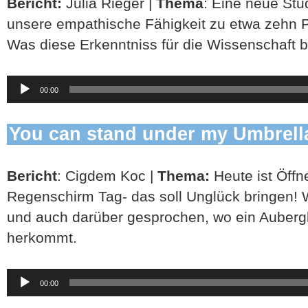
Bericht:
Julia Rieger |
Thema
: Eine neue Stu
unsere empathische Fähigkeit zu etwa zehn Pr
Was diese Erkenntniss für die Wissenschaft bed
Audio-
00:00
Player
You can stand under my Umbrell
Bericht
: Cigdem Koc |
Thema:
Heute ist Öffn
Regenschirm Tag- das soll Unglück bringen! 
und auch darüber gesprochen, wo ein Auberg
herkommt.
Audio-
00:00
Player