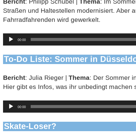
Bericht
: Philipp Schübel |
Thema
: Im Sommer
Straßen und Haltestellen modernisiert. Aber a
Fahrradfahrenden wird gewerkelt.
Audio-
00:00
Player
To-Do Liste: Sommer in Düsseldo
Bericht
: Julia Rieger |
Thema
: Der Sommer in
Hier gibt es Infos, was ihr unbedingt machen s
Audio-
00:00
Player
Skate-Loser?