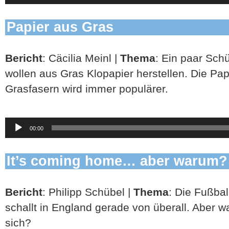
Papier aus Gras
Bericht
: Cäcilia Meinl |
Thema
: Ein paar Sch
wollen aus Gras Klopapier herstellen. Die Pa
Grasfasern wird immer populärer.
Audio-
00:00
Player
It’s coming home… aber warum?
Bericht
: Philipp Schübel |
Thema
: Die Fußba
schallt in England gerade von überall. Aber w
sich?