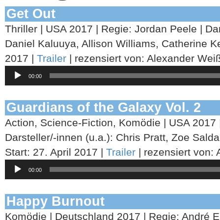
Get Out
Thriller | USA 2017 | Regie: Jordan Peele | Dars
Daniel Kaluuya, Allison Williams, Catherine Ke
2017 |
Trailer
| rezensiert von: Alexander Wei
Audio-
00:00
Player
Guardians of the Galaxy Vol. 2
Action, Science-Fiction, Komödie | USA 2017
Darsteller/-innen (u.a.): Chris Pratt, Zoe Sald
Start: 27. April 2017 |
Trailer
| rezensiert von:
Audio-
00:00
Player
Happy Burnout
Komödie | Deutschland 2017 | Regie: André Er