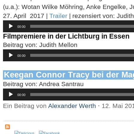
(u.a.): Wotan Wilke Möhring, Anke Engelke, Jul
27. April 2017 |
Trailer
| rezensiert von: Judit
Audio-
00:00
Player
Filmpremiere in der Lichtburg in Essen
Beitrag von: Judith Mellon
Audio-
00:00
Player
Keegan Connor Tracy bei der Ma
Beitrag von: Andrea Santrau
Audio-
00:00
Player
Ein Beitrag von
Alexander Werth
⋅
12. Mai 2