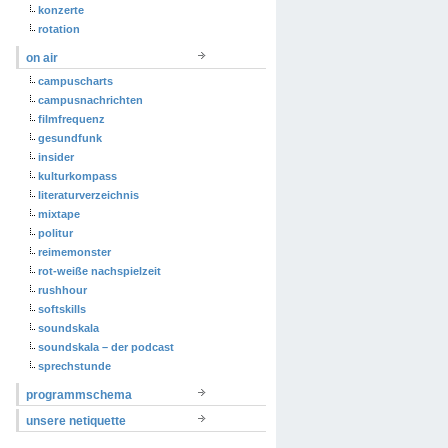
konzerte
rotation
on air
campuscharts
campusnachrichten
filmfrequenz
gesundfunk
insider
kulturkompass
literaturverzeichnis
mixtape
politur
reimemonster
rot-weiße nachspielzeit
rushhour
softskills
soundskala
soundskala – der podcast
sprechstunde
programmschema
unsere netiquette