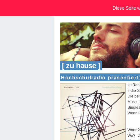
Diese Seite wi
[ zu hause ]
Hochschulradio präsentiert:
Im Rahm
Indie-S
Die be
Musik. 
Single
Wenn ih
Wann? 
Wo? Za