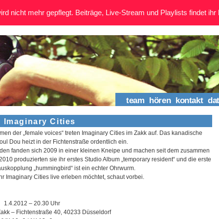
rd nicht mehr gepflegt. Beiträge, Live-Stream und Playlists findet ihr 
team
hören
kontakt
da
 Imaginary Cities
en der „female voices“ treten Imaginary Cities im Zakk auf. Das kanadische
oul Dou heizt in der Fichtenstraße ordentlich ein.
iden fanden sich 2009 in einer kleinen Kneipe und machen seit dem zusammen
2010 produzierten sie ihr erstes Studio Album „temporary resident“ und die erste
auskopplung „hummingbird“ ist ein echter Ohrwurm.
r Imaginary Cities live erleben möchtet, schaut vorbei.
1.4.2012 – 20.30 Uhr
kk – Fichtenstraße 40, 40233 Düsseldorf