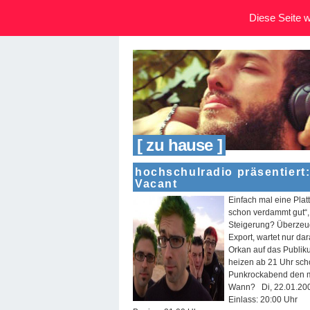
Diese Seite wi
[ zu hause ]
hochschulradio präsentiert
Vacant
Einfach mal eine Pla
schon verdammt gut“, 
Steigerung? Überzeug
Export, wartet nur d
Orkan auf das Publik
heizen ab 21 Uhr sch
Punkrockabend den ma
Wann? Di, 22.01.20
Einlass: 20:00 Uhr