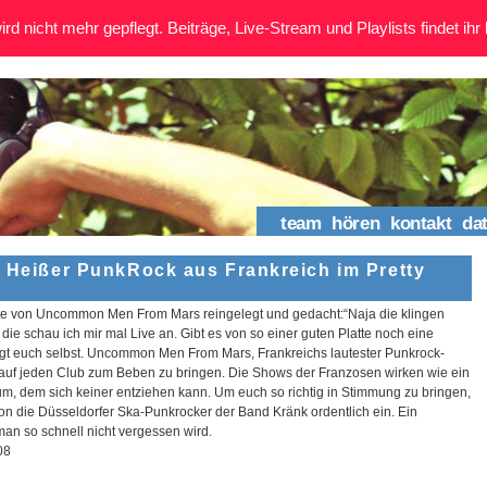
rd nicht mehr gepflegt. Beiträge, Live-Stream und Playlists findet ihr 
team
hören
kontakt
da
: Heißer PunkRock aus Frankreich im Pretty
tte von Uncommon Men From Mars reingelegt und gedacht:“Naja die klingen
die schau ich mir mal Live an. Gibt es von so einer guten Platte noch eine
t euch selbst. Uncommon Men From Mars, Frankreichs lautester Punkrock-
arauf jeden Club zum Beben zu bringen. Die Shows der Franzosen wirken wie ein
um, dem sich keiner entziehen kann. Um euch so richtig in Stimmung zu bringen,
on die Düsseldorfer Ska-Punkrocker der Band Kränk ordentlich ein. Ein
n so schnell nicht vergessen wird.
08