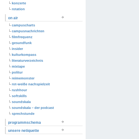
konzerte
rotation
on air
campuscharts
campusnachrichten
filmfrequenz
gesundfunk
insider
kulturkompass
literaturverzeichnis
mixtape
politur
reimemonster
rot-weiße nachspielzeit
rushhour
softskills
soundskala
soundskala – der podcast
sprechstunde
programmschema
unsere netiquette