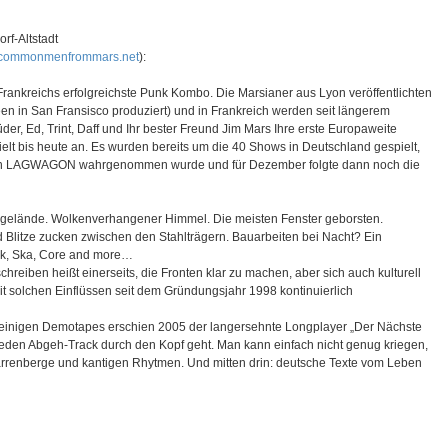
rf-Altstadt
commonmenfrommars.net
):
reichs erfolgreichste Punk Kombo. Die Marsianer aus Lyon veröffentlichten
en in San Fransisco produziert) und in Frankreich werden seit längerem
üder, Ed, Trint, Daff und Ihr bester Freund Jim Mars Ihre erste Europaweite
elt bis heute an. Es wurden bereits um die 40 Shows in Deutschland gespielt,
ung von LAGWAGON wahrgenommen wurde und für Dezember folgte dann noch die
rikgelände. Wolkenverhangener Himmel. Die meisten Fenster geborsten.
d Blitze zucken zwischen den Stahlträgern. Bauarbeiten bei Nacht? Ein
nk, Ska, Core and more…
reiben heißt einerseits, die Fronten klar zu machen, aber sich auch kulturell
mit solchen Einflüssen seit dem Gründungsjahr 1998 kontinuierlich
einigen Demotapes erschien 2005 der langersehnte Longplayer „Der Nächste
 jeden Abgeh-Track durch den Kopf geht. Man kann einfach nicht genug kriegen,
rrenberge und kantigen Rhytmen. Und mitten drin: deutsche Texte vom Leben