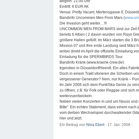
Beginn: 21:00 Uhr
Eintritt: 6 EUR AK
Venue: Pretty Vacant, Mertensgasse 8, Düsseldo
Bandinfo Uncommen Men From Mars (
www.un
Die Invasion geht weiter…!!!
UNCOMMON MEN FROM MARS sind zur Zeit Frank
bereits 6 Alben ( 2 davon wurden von Rayn Gre
größere Hallen gefüllt. Im März starten die 3 Br
Mission 07 und Ihre erste Landung seid März hi
wobei direkt im April die offizielle Einlad
Einladung für die SPERMBIRDS Tour.
Bandinfo Kränk (www.kraenk-crew.de):
Irgendwo in Düsseldorf/Heerdt. Ein altes Fab
Doch in einem Trakt vibrieren die Scheiben un
vergessener Generator? Nein, nur Kränk – Pu
Im Jahr 2008 sich dem Punk/Ska Genre zu versch
zu öffnen, z.B. für Folk oder Reggae und sich 
weiterzuentwickeln.
Neben vielen Konzerten in und um Neuss und 
Bitte“. Ein echtes Statement, dass einem nach
vom derben Wechselspiel durchwalkender Gita
hier und jetzt.
Ein Beitrag von
Nina Ebert
⋅
17. Jan. 2008
⋅