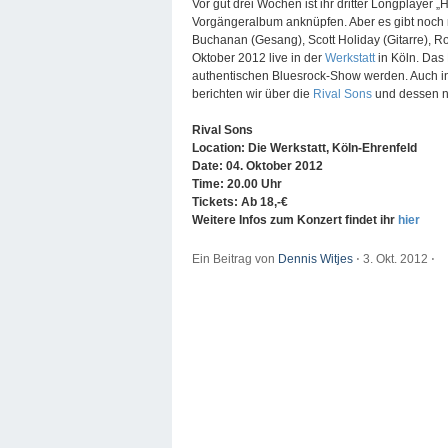
Vor gut drei Wochen ist ihr dritter Longplaye
Vorgängeralbum anknüpfen. Aber es gibt noch 
Buchanan (Gesang), Scott Holiday (Gitarre), 
Oktober 2012 live in der
Werkstatt
in Köln. Das
authentischen Bluesrock-Show werden. Auch i
berichten wir über die
Rival Sons
und dessen n
Rival Sons
Location: Die Werkstatt, Köln-Ehrenfeld
Date: 04. Oktober 2012
Time: 20.00 Uhr
Tickets: Ab 18,-€
Weitere Infos zum Konzert findet ihr
hier
Ein Beitrag von
Dennis Witjes
⋅
3. Okt. 2012
⋅