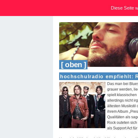
Diese Seite wi
[ oben ]
hochschulradio empfiehlt: 
Das man bei Blues
grauer werden, li
spielt klassischen
allerdings nicht 
ältesten Musikstil
ihrem Album „Pres
Qualitäten als sa
Rock outeten sich 
als Support Act fü