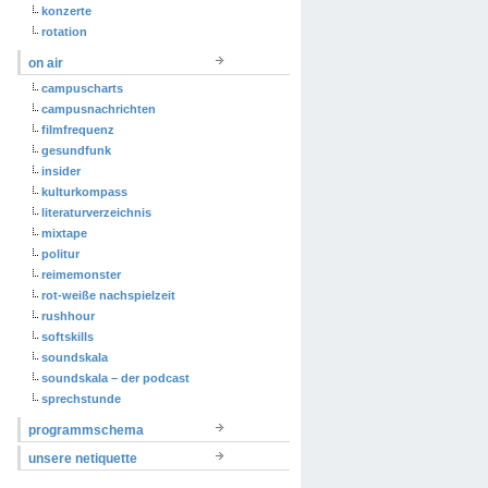
konzerte
rotation
on air
campuscharts
campusnachrichten
filmfrequenz
gesundfunk
insider
kulturkompass
literaturverzeichnis
mixtape
politur
reimemonster
rot-weiße nachspielzeit
rushhour
softskills
soundskala
soundskala – der podcast
sprechstunde
programmschema
unsere netiquette