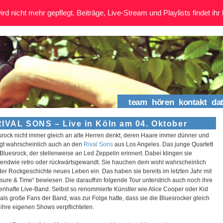
rd nicht mehr gepflegt. Beiträge, Live-Stream und Playlists findet ihr 
team
hören
kontakt
da
RIVAL SONS – Live in Köln am 04. Oktober
rock nicht immer gleich an alte Herren denkt, deren Haare immer dünner und
egt wahrscheinlich auch an den
Rival Sons
aus Los Angeles. Das junge Quartett
 Bluesrock, der stellenweise an Led Zeppelin erinnert. Dabei klingen sie
irgendwie retro oder rückwärtsgewandt. Sie hauchen dem wohl wahrscheinlich
 der Rockgeschichte neues Leben ein. Das haben sie bereits im letzten Jahr mit
sure & Time“ bewiesen. Die daraufhin folgende Tour unterstrich auch noch ihre
genhafte Live-Band. Selbst so renommierte Künstler wie Alice Cooper oder Kid
als große Fans der Band, was zur Folge hatte, dass sie die Bluesrocker gleich
r ihre eigenen Shows verpflichteten.