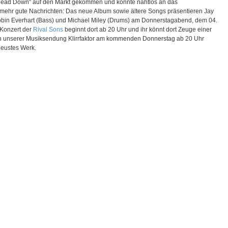
r „Head Down“ auf den Markt gekommen und konnte nahtlos an das
mehr gute Nachrichten: Das neue Album sowie ältere Songs präsentieren Jay
Robin Everhart (Bass) und Michael Miley (Drums) am Donnerstagabend, dem 04.
 Konzert der
Rival Sons
beginnt dort ab 20 Uhr und ihr könnt dort Zeuge einer
n unserer Musiksendung Klirrfaktor am kommenden Donnerstag ab 20 Uhr
eustes Werk.