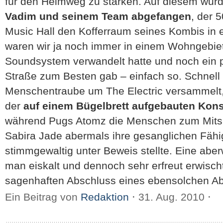
für den Heimweg zu stärken. Auf diesem wu
Vadim und seinem Team abgefangen
, der 
Music Hall den Kofferraum seines Kombis in ei
waren wir ja noch immer in einem Wohngebiet
Soundsystem verwandelt hatte und noch ein p
Straße zum Besten gab – einfach so. Schnell 
Menschentraube um The Electric versammelt, 
der
auf einem Bügelbrett aufgebauten Kon
während Pugs Atomz die Menschen zum Mitsi
Sabira Jade abermals ihre gesanglichen Fähi
stimmgewaltig unter Beweis stellte. Eine aberw
man eiskalt und dennoch sehr erfreut erwisch
sagenhaften Abschluss eines ebensolchen Ab
Ein Beitrag von
Redaktion
⋅
31. Aug. 2010
⋅