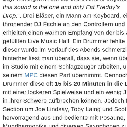
this sound is the one and only Fat Freddy’s
Drop.
“. Drei Bläser, ein Mann am Keyboard, ein
thronender DJ Fitchie an den Controllern un
erhielten einen warmen Empfang von der bis a
gefüllten Live Music Hall. Ein Drummer fehlte 
dieser wurde im Verlauf des Abends schmerzli
hinterher liest man überall, dass sie, wenn übe
im Studio mit einem Schlagzeuger arbeiten, un
seinem
MPC
diesen Part übernimmt. Dennoch 
Drummer diese oft
15 bis 20 Minuten in di
mit einer lockeren Spielweise und ein wenig
in ihrer Schwere aufbrechen können. Jedoch f
Section um Joe Lindsay, Toby Laing und Scott
hervorragend aus und bediente mit Posaune,
Mundharmonika und diversen Saxophonen z