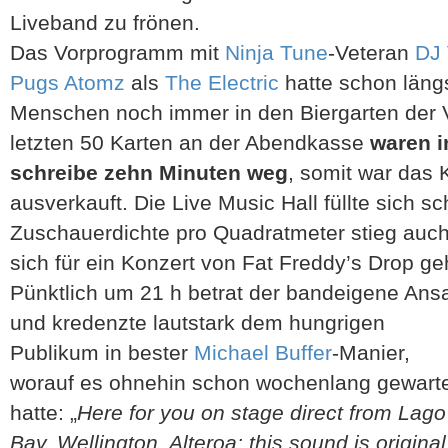
Liveband zu frönen.
Das Vorprogramm mit
Ninja Tune
-Veteran
DJ
Pugs Atomz
als
The Electric
hatte schon läng
Menschen noch immer in den Biergarten der 
letzten 50 Karten an der Abendkasse
waren i
schreibe zehn Minuten weg
, somit war das 
ausverkauft. Die Live Music Hall füllte sich sc
Zuschauerdichte pro Quadratmeter stieg auch
sich für ein Konzert von Fat Freddy’s Drop ge
Pünktlich um 21 h betrat der bandeigene An
und
kredenzte lautstark dem hungrigen
Publikum in bester
Michael Buffer
-Manier,
worauf es ohnehin schon wochenlang gewart
hatte: „
Here for you on stage direct from Lago
Bay, Wellington, Alteroa: this sound is original