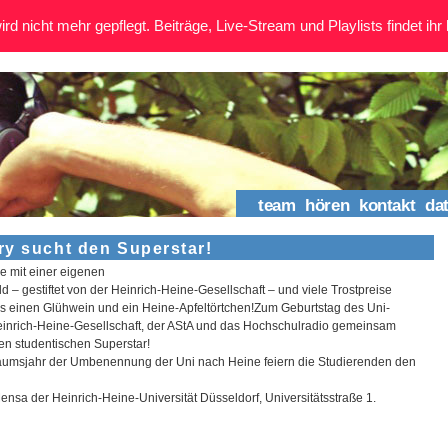
rd nicht mehr gepflegt. Beiträge, Live-Stream und Playlists findet ihr 
team
hören
kontakt
da
ry sucht den Superstar!
e mit einer eigenen
– gestiftet von der Heinrich-Heine-Gesellschaft – und viele Trostpreise
s einen Glühwein und ein Heine-Apfeltörtchen!
Zum Geburtstag des Uni-
Heinrich-Heine-Gesellschaft, der AStA und das Hochschulradio gemeinsam
en studentischen Superstar!
iläumsjahr der Umbenennung der Uni nach Heine feiern die Studierenden den
nsa der Heinrich-Heine-Universität Düsseldorf, Universitätsstraße 1.