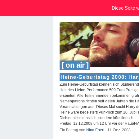
Diese Seite wi
[ on air ]
Heine-Geburtstag 2008: Har
Zum Heine-Geburtstag können sich Studierend
Heinrich-Heine-Performance 500 Euro Preisgeld 
erspielen. Alle Teilnehmenden bekommen grati
Namenpatrons richten seit vielen Jahren die 
Veranstaltungen aus. Dieses Mal sucht Harry d
Heine wäre begeistert! Pünktlich zum 20. Jub
Dichter nicht künstlich, sondern künstlerisch!
Freitag, 12.12.2008 um 12 Uhr vor der Haupt-Me
Ein Beitrag von
Nina Ebert
⋅
11. Dez. 2008
⋅