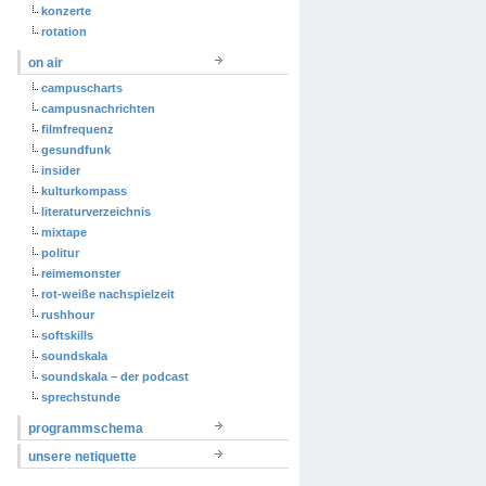
konzerte
rotation
on air
campuscharts
campusnachrichten
filmfrequenz
gesundfunk
insider
kulturkompass
literaturverzeichnis
mixtape
politur
reimemonster
rot-weiße nachspielzeit
rushhour
softskills
soundskala
soundskala – der podcast
sprechstunde
programmschema
unsere netiquette