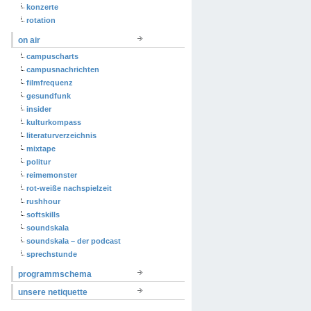
konzerte
rotation
on air
campuscharts
campusnachrichten
filmfrequenz
gesundfunk
insider
kulturkompass
literaturverzeichnis
mixtape
politur
reimemonster
rot-weiße nachspielzeit
rushhour
softskills
soundskala
soundskala – der podcast
sprechstunde
programmschema
unsere netiquette