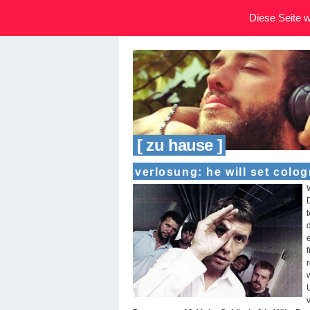
Diese Seite wi
[ zu hause ]
verlosung: he will set colog