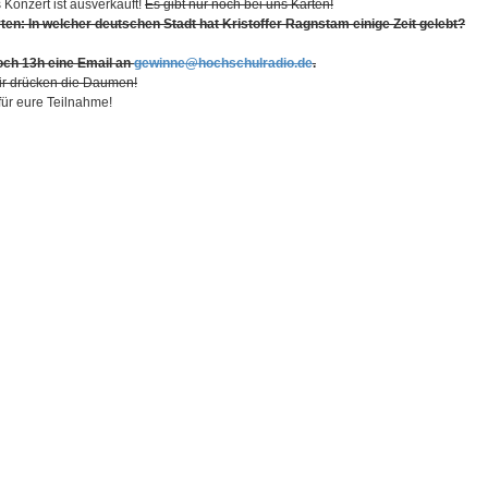
 Konzert ist ausverkauft!
Es gibt nur noch bei uns Karten!
ten: In welcher deutschen Stadt hat Kristoffer Ragnstam einige Zeit gelebt?
woch 13h eine Email an
gewinne@hochschulradio.de
.
Wir drücken die Daumen!
für eure Teilnahme!