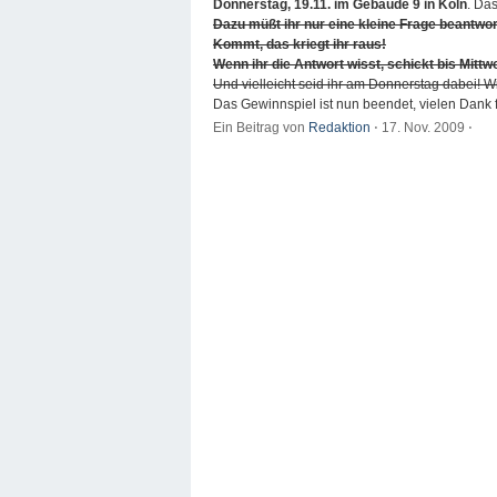
Donnerstag, 19.11. im Gebäude 9 in Köln
. Das
Dazu müßt ihr nur eine kleine Frage beantwor
Kommt, das kriegt ihr raus!
Wenn ihr die Antwort wisst, schickt bis Mitt
Und vielleicht seid ihr am Donnerstag dabei! 
Das Gewinnspiel ist nun beendet, vielen Dank 
Ein Beitrag von
Redaktion
⋅
17. Nov. 2009
⋅