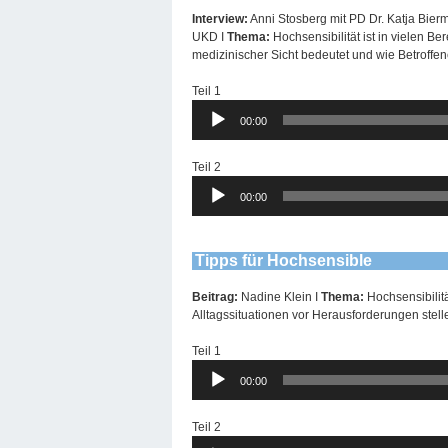
Interview:
Anni Stosberg mit PD Dr. Katja Bie
UKD I
Thema:
Hochsensibilität ist in vielen B
medizinischer Sicht bedeutet und wie Betroff
Teil 1
Audio-
00:00
Player
Teil 2
Audio-
00:00
Player
Tipps für Hochsensible
Beitrag:
Nadine Klein I
Thema:
Hochsensibilit
Alltagssituationen vor Herausforderungen stell
Teil 1
Audio-
00:00
Player
Teil 2
Audio-