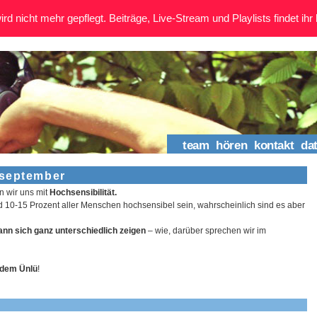
rd nicht mehr gepflegt. Beiträge, Live-Stream und Playlists findet ihr 
team
hören
kontakt
da
 september
n wir uns mit
Hochsensibilität.
und 10-15 Prozent aller Menschen hochsensibel sein, wahrscheinlich sind es aber
ann sich ganz unterschiedlich zeigen
– wie, darüber sprechen wir im
gdem Ünlü
!