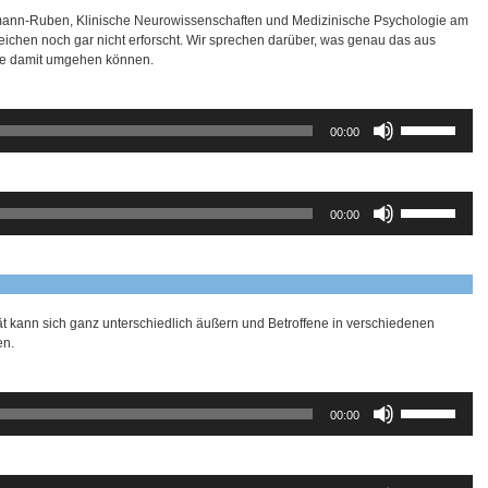
rmann-Ruben, Klinische Neurowissenschaften und Medizinische Psychologie am
ereichen noch gar nicht erforscht. Wir sprechen darüber, was genau das aus
ene damit umgehen können.
Pfeiltasten
00:00
Hoch/Runter
benutzen,
um
die
Pfeiltasten
00:00
Lautstärke
Hoch/Runter
zu
benutzen,
regeln.
um
die
Lautstärke
zu
ät kann sich ganz unterschiedlich äußern und Betroffene in verschiedenen
regeln.
en.
Pfeiltasten
00:00
Hoch/Runter
benutzen,
um
die
Pfeiltasten