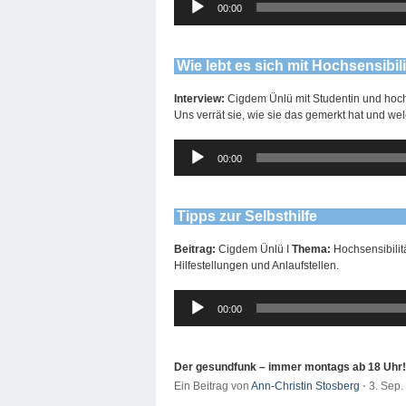
00:00
Player
Wie lebt es sich mit Hochsensibili
Interview:
Cigdem Ünlü mit Studentin und hoch
Uns verrät sie, wie sie das gemerkt hat und welc
Audio-
00:00
Player
Tipps zur Selbsthilfe
Beitrag:
Cigdem Ünlü I
Thema:
Hochsensibilitä
Hilfestellungen und Anlaufstellen.
Audio-
00:00
Player
Der gesundfunk – immer montags ab 18 Uhr!
Ein Beitrag von
Ann-Christin Stosberg
⋅
3. Sep.