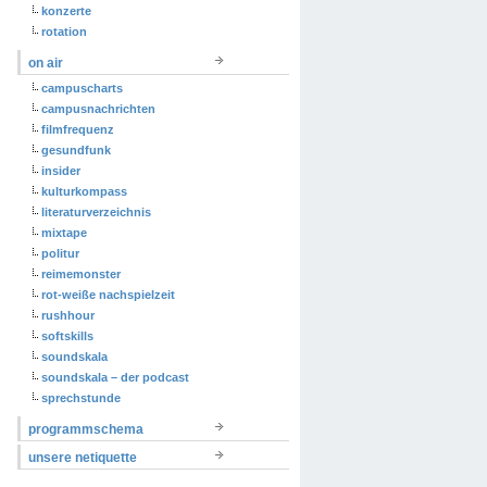
konzerte
rotation
on air
campuscharts
campusnachrichten
filmfrequenz
gesundfunk
insider
kulturkompass
literaturverzeichnis
mixtape
politur
reimemonster
rot-weiße nachspielzeit
rushhour
softskills
soundskala
soundskala – der podcast
sprechstunde
programmschema
unsere netiquette