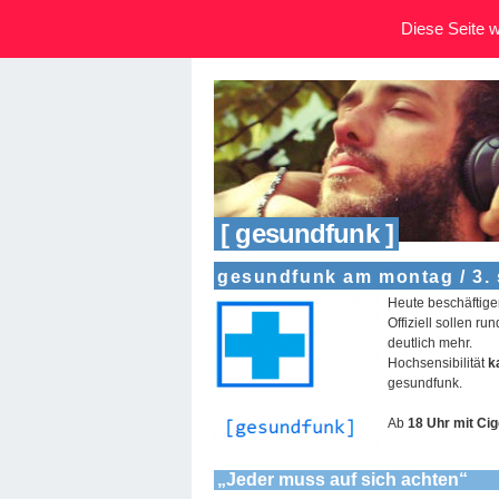
Diese Seite wi
[ gesundfunk ]
gesundfunk am montag / 3.
Heute beschäftige
Offiziell sollen r
deutlich mehr.
Hochsensibilität
k
gesundfunk.
Ab
18 Uhr mit Ci
„Jeder muss auf sich achten“