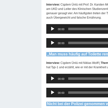
Interview:
Cigdem Ünlü mit Prof. Dr. Karsten Mü
am UKD und Leiter des Klinischen Studienzen
genauer gesagt vier. Am häufigsten treten der 
auch Übergewicht und falsche Ernährung.
Audio-
00:00
Player
Audio-
00:00
Player
„Man muss häufig auf Toilette ren
Interview:
Cigdem Ünlü mit Niklas Wolff |
The
hat Typ-1 und erzählt, wie er mit der Krankheit
Audio-
00:00
Player
Audio-
00:00
Player
Nicht bei der Polizei genommen 