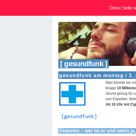
Diese Seite wi
[ gesundfunk ]
gesundfunk am montag / 3. 
Man könnte sie sc
knapp
10 Million
Grund genug für u
von Experten, Bet
Ab 18 Uhr mit Ci
Diabetes – wer ist er und wenn ja,