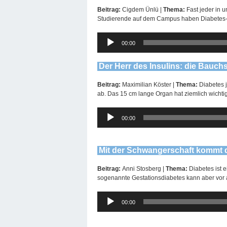
Beitrag:
Cigdem Ünlü |
Thema:
Fast jeder in 
Studierende auf dem Campus haben Diabetes-St
Audio-
00:00
Player
Der Herr des Insulins: die Bauch
Beitrag:
Maximilian Köster |
Thema:
Diabetes 
ab. Das 15 cm lange Organ hat ziemlich wichti
Audio-
00:00
Player
Mit der Schwangerschaft kommt d
Beitrag:
Anni Stosberg |
Thema:
Diabetes ist 
sogenannte Gestationsdiabetes kann aber vor 
Audio-
00:00
Player