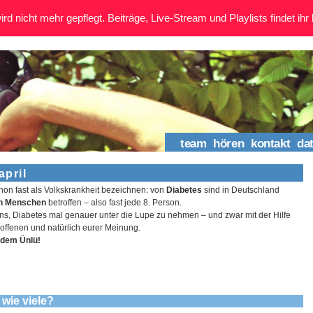
rd nicht mehr gepflegt. Beiträge, Live-Stream und Playlists findet ihr 
team
hören
kontakt
da
april
hon fast als Volkskrankheit bezeichnen: von
Diabetes
sind in Deutschland
en Menschen
betroffen – also fast jede 8. Person.
ns, Diabetes mal genauer unter die Lupe zu nehmen – und zwar mit der Hilfe
roffenen und natürlich eurer Meinung.
gdem Ünlü!
 wie viele?