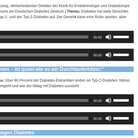
ssig, stellvertretender Direktor der Klinik für Endokrinologie und Diabetologie
trums am Deutschen Diabetes Zentrum |
Thema:
Diabetes hat viele Gesichter,
Typ-1- und der Typ-2-Diabetes auf. Die Genetik kann eine Rolle spielen, aber
Pfeiltasten
00:00
Hoch/Runter
benutzen,
um
Pfeiltasten
00:00
die
Hoch/Runter
Lautstärke
benutzen,
zu
um
nen – ist quasi wie so ein Durchlauferhitzer.“
regeln.
die
Lautstärke
ma:
Über 90 Prozent der Diabetes-Erkrankten leiden an Typ-2-Diabetes. Niklas
zu
 umgeht und wie der Alltag mit Diabetes aussieht.
regeln.
Pfeiltasten
00:00
Hoch/Runter
benutzen,
um
Pfeiltasten
00:00
die
Hoch/Runter
Lautstärke
benutzen,
zu
um
wegen Diabetes
regeln.
die