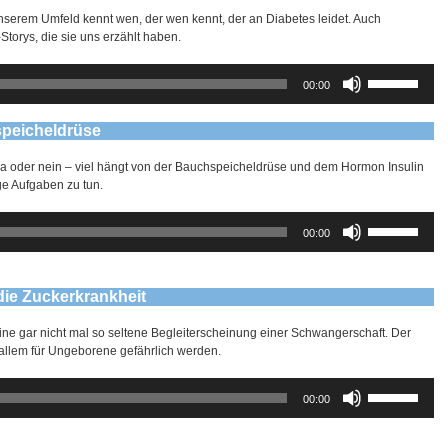
Lautstärke
unserem Umfeld kennt wen, der wen kennt, der an Diabetes leidet. Auch
zu
orys, die sie uns erzählt haben.
regeln.
Pfeiltasten
00:00
Hoch/Runter
benutzen,
um
speicheldrüse
die
Lautstärke
ja oder nein – viel hängt von der Bauchspeicheldrüse und dem Hormon Insulin
zu
ge Aufgaben zu tun.
regeln.
Pfeiltasten
00:00
Hoch/Runter
benutzen,
um
die
ie Zuckerkrankheit
Lautstärke
zu
eine gar nicht mal so seltene Begleiterscheinung einer Schwangerschaft. Der
regeln.
allem für Ungeborene gefährlich werden.
Pfeiltasten
00:00
Hoch/Runter
benutzen,
um