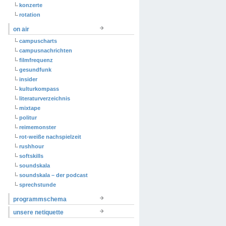
konzerte
rotation
on air
campuscharts
campusnachrichten
filmfrequenz
gesundfunk
insider
kulturkompass
literaturverzeichnis
mixtape
politur
reimemonster
rot-weiße nachspielzeit
rushhour
softskills
soundskala
soundskala – der podcast
sprechstunde
programmschema
unsere netiquette