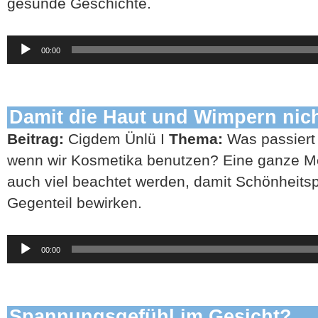
gesunde Geschichte.
Audio-
00:00
Player
Damit die Haut und Wimpern nic
Beitrag:
Cigdem Ünlü I
Thema:
Was passiert
wenn wir Kosmetika benutzen? Eine ganze 
auch viel beachtet werden, damit Schönheitsp
Gegenteil bewirken.
Audio-
00:00
Player
Spannungsgefühl im Gesicht?