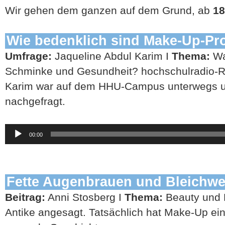
Wir gehen dem ganzen auf dem Grund, ab
18
Wie bedenklich sind Make-Up-Pr
Umfrage:
Jaqueline Abdul Karim I
Thema:
Wa
Schminke und Gesundheit? hochschulradio-Re
Karim war auf dem HHU-Campus unterwegs u
nachgefragt.
Audio-
00:00
Player
Fette Augenbrauen und Bleichwe
Beitrag:
Anni Stosberg I
Thema:
Beauty und 
Antike angesagt. Tatsächlich hat Make-Up ei