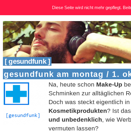
Diese Seite wird nicht mehr gepflegt. Beitr
[ gesundfunk ]
gesundfunk am montag / 1. o
Na, heute schon
Make-Up
ben
Schminken zur alltäglichen R
Doch was steckt eigentlich i
Kosmetikprodukten
? Ist da
und unbedenklich
, wie Wer
vermuten lassen?