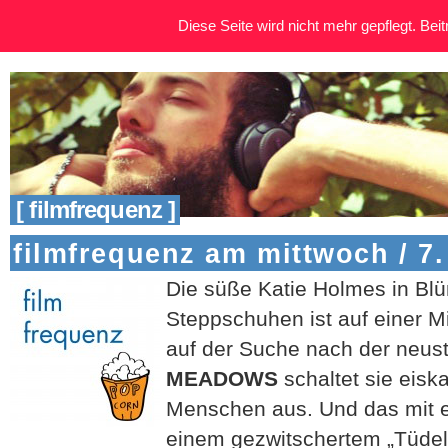
Diese Seite wird nicht mehr gepflegt. Beitr
[ filmfrequenz ]
filmfrequenz am mittwoch / 7.
Die süße Kati
e Holmes in Bl
Steppschuhen ist auf einer Mis
auf der Suche nach der neus
MEADOWS
schaltet sie eiska
Menschen aus. Und das mit ei
einem gezwitschertem „Tüdel