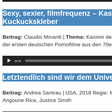
Sexy, sexier, filmfrequenz – Kas
Kuckuckskleber
Beitrag:
Claudio Minardi |
Thema:
Kasimir der
der ersten deutschen Pornofilme aus den 70e
Audio-
00:00
Player
Letztendlich sind wir dem Univ
Beitrag:
Andrea Santrau | USA, 2018 Regie: M
Angourie Rice, Justice Smith