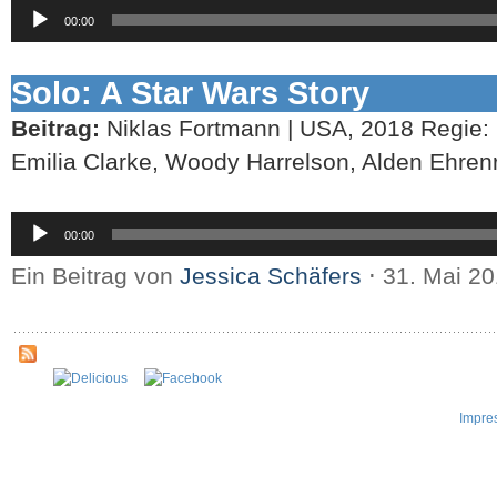
Audio-
00:00
Player
Solo: A Star Wars Story
Beitrag:
Niklas Fortmann | USA, 2018 Regie: 
Emilia Clarke, Woody Harrelson, Alden Ehren
Audio-
00:00
Player
Ein Beitrag von
Jessica Schäfers
⋅
31. Mai 2
Impre