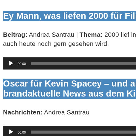
Ey Mann, was liefen 2000 für F
Beitrag:
Andrea Santrau |
Thema:
2000 lief i
auch heute noch gern gesehen wird.
Audio-
00:00
Player
Oscar für Kevin Spacey – und 
brandaktuelle News aus dem Ki
Nachrichten:
Andrea Santrau
Audio-
00:00
Player