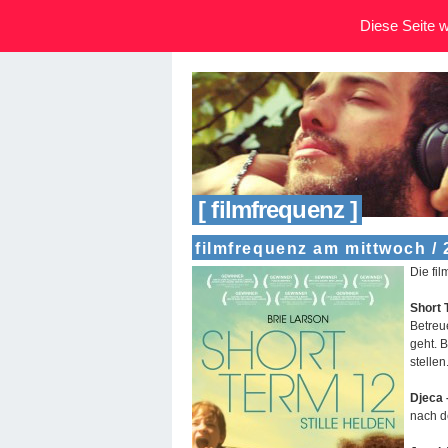
Diese Seite wi
[ filmfrequenz ]
filmfrequenz am mittwoch /
Die fi
Short 
Betreue
geht. 
stellen
Djeca 
nach d