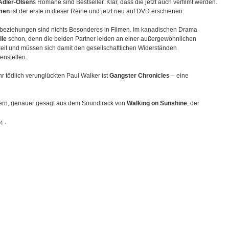
Adler-Olsen
s Romane sind Bestseller. Klar, dass die jetzt auch verfilmt werden.
men
ist der erste in dieser Reihe und jetzt neu auf DVD erschienen.
beziehungen sind nichts Besonderes in Filmen. Im kanadischen Drama
lle
schon, denn die beiden Partner leiden an einer außergewöhnlichen
eit und müssen sich damit den gesellschaftlichen Widerständen
enstellen.
r tödlich verunglückten Paul Walker ist
Gangster Chronicles
– eine
0ern, genauer gesagt aus dem Soundtrack von
Walking on Sunshine
, der
14
⋅