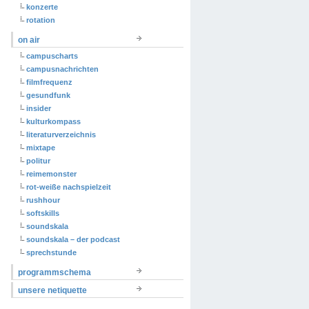
konzerte
rotation
on air
campuscharts
campusnachrichten
filmfrequenz
gesundfunk
insider
kulturkompass
literaturverzeichnis
mixtape
politur
reimemonster
rot-weiße nachspielzeit
rushhour
softskills
soundskala
soundskala – der podcast
sprechstunde
programmschema
unsere netiquette