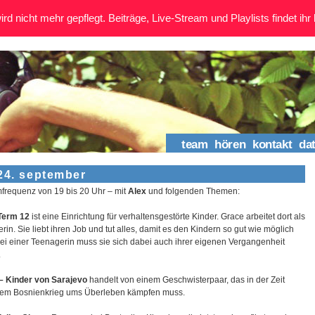
rd nicht mehr gepflegt. Beiträge, Live-Stream und Playlists findet ihr 
team
hören
kontakt
da
 24. september
lmfrequenz von 19 bis 20 Uhr – mit
Alex
und folgenden Themen:
Term 12
ist eine Einrichtung für verhaltensgestörte Kinder. Grace arbeitet dort als
rin. Sie liebt ihren Job und tut alles, damit es den Kindern so gut wie möglich
Bei einer Teenagerin muss sie sich dabei auch ihrer eigenen Vergangenheit
.
– Kinder von Sarajevo
handelt von einem Geschwisterpaar, das in der Zeit
em Bosnienkrieg ums Überleben kämpfen muss.