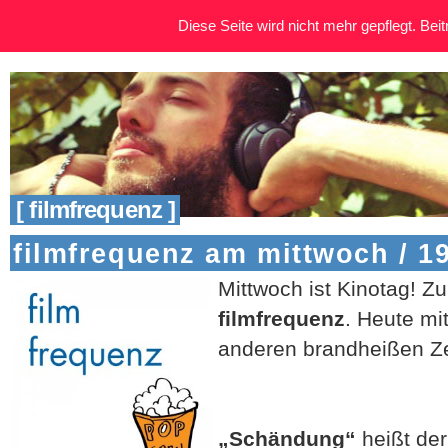
Diese Seite wird nicht mehr gepflegt. Beitr
[ filmfrequenz ]
filmfrequenz am mittwoch / 19
Mittwoch ist Kinotag! Zu
filmfrequenz
. Heute mi
anderen brandheißen Z
„Schändung“
heißt de