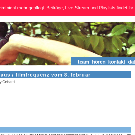
rd nicht mehr gepflegt. Beiträge, Live-Stream und Playlists findet ihr 
team
hören
kontakt
da
aus / filmfrequenz vom 8. februar
sy Gebard