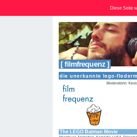
Diese Seite wi
[ filmfrequenz ]
die unerkannte lego-flederm
Moderatorin: Kes
The LEGO Batman Movie