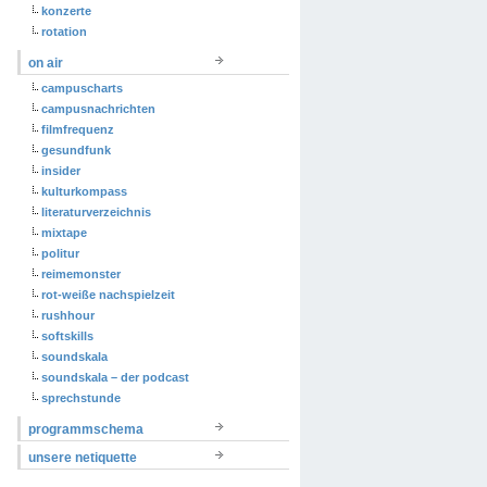
konzerte
rotation
on air
campuscharts
campusnachrichten
filmfrequenz
gesundfunk
insider
kulturkompass
literaturverzeichnis
mixtape
politur
reimemonster
rot-weiße nachspielzeit
rushhour
softskills
soundskala
soundskala – der podcast
sprechstunde
programmschema
unsere netiquette