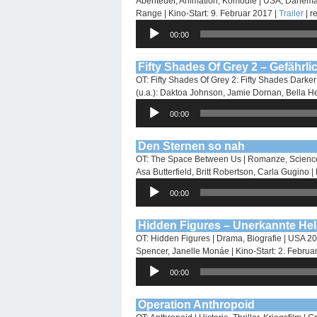
Abenteuer, Animation, Komödie | USA, Dänemark
Range | Kino-Start: 9. Februar 2017 |
Trailer
| r
Audio-
00:00
Player
Fifty Shades Of Grey 2 – Gefährli
OT: Fifty Shades Of Grey 2: Fifty Shades Darke
(u.a.): Daktoa Johnson, Jamie Dornan, Bella He
Audio-
00:00
Player
Den Sternen so nah
OT: The Space Between Us | Romanze, Science-F
Asa Butterfield, Britt Robertson, Carla Gugino |
Audio-
00:00
Player
Hidden Figures – Unerkannte He
OT: Hidden Figures | Drama, Biografie | USA 2016
Spencer, Janelle Monáe | Kino-Start: 2. Februa
Audio-
00:00
Player
Operation Anthropoid