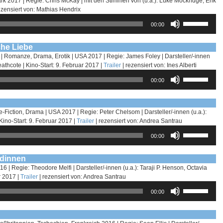
 2017 | Regie: Chris McKay | mit den Stimmen von (u.a.): Luke Mockridge, Erik
ezensiert von: Mathias Hendrix
Pfeiltasten
00:00
Hoch/Runter
benutzen,
um
che Liebe
die
r | Romanze, Drama, Erotik | USA 2017 | Regie: James Foley | Darsteller/-innen
Lautstärke
athcote | Kino-Start: 9. Februar 2017 |
Trailer
| rezensiert von: Ines Alberti
zu
Pfeiltasten
00:00
regeln.
Hoch/Runter
benutzen,
um
die
iction, Drama | USA 2017 | Regie: Peter Chelsom | Darsteller/-innen (u.a.):
Lautstärke
 Kino-Start: 9. Februar 2017 |
Trailer
| rezensiert von: Andrea Santrau
zu
Pfeiltasten
00:00
regeln.
Hoch/Runter
benutzen,
um
ldinnen
die
 | Regie: Theodore Melfi | Darsteller/-innen (u.a.): Taraji P. Henson, Octavia
Lautstärke
r 2017 |
Trailer
| rezensiert von: Andrea Santrau
zu
Pfeiltasten
00:00
regeln.
Hoch/Runter
benutzen,
um
die