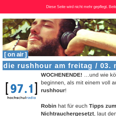
Diese Seite wird nicht mehr gepflegt. Beitr
[ on air ]
die rushhour am freitag / 03. 
WOCHENENDE!
…und wie kö
beginnen, als mit einem voll 
rushhour
!
Robin
hat für euch
Tipps zu
Nichtrauchergesetzt
, laut d