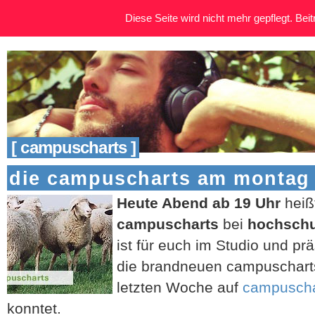
Diese Seite wird nicht mehr gepflegt. Beitr
[ campuscharts ]
die campuscharts am montag /
Heute Abend ab 19 Uhr
heiß
campuscharts
bei
hochschu
ist für euch im Studio und pr
die brandneuen campuscharts,
letzten Woche auf
campuscha
konntet.