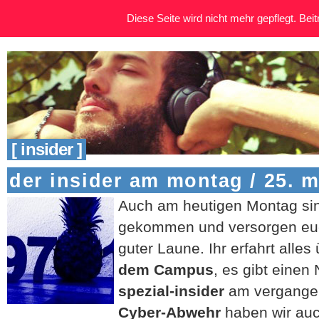
Diese Seite wird nicht mehr gepflegt. Beitr
[ insider ]
der insider am montag / 25. 
Auch am heutigen Montag sin
gekommen und versorgen euch
guter Laune. Ihr erfahrt alles
dem Campus
, es gibt eine
spezial-insider
am vergange
Cyber-Abwehr
haben wir auc