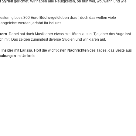
f
Syrien
gerichtet. Wir haben alle Neuigkeiten, ob nun wer, wo, wann und wie
gestern gibt es 300 Euro
Büchergeld
oben drauf, doch das wollen viele
abgelehnt werden, erfahrt Ihr bei uns.
kern
. Dabei hat doch Musik eher etwas mit Hören zu tun. Tja, aber das Auge isst
uch mit. Das zeigen zumindest diverse Studien und wir klären auf.
m Insider
mit Larissa. Hört die wichtigsten
Nachrichten
des Tages, das Beste aus
taltungen
im Umkreis.