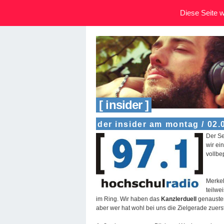
Diese Seite wi
[ insider ]
der insider am montag / 02.
Der Se
wir ei
vollbe
Merkel
teilwe
im Ring. Wir haben das
Kanzlerduell
genausten
aber wer hat wohl bei uns die Zielgerade zuers