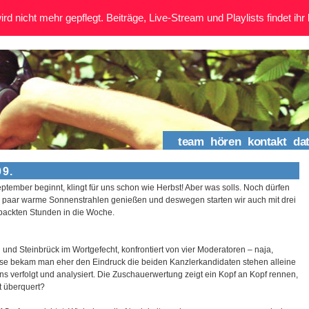
rd nicht mehr gepflegt. Beiträge, Live-Stream und Playlists findet ihr 
team
hören
kontakt
da
09.
ptember beginnt, klingt für uns schon wie Herbst! Aber was solls. Noch dürfen
n paar warme Sonnenstrahlen genießen und deswegen starten wir auch mit drei
packten Stunden in die Woche.
 und Steinbrück im Wortgefecht, konfrontiert von vier Moderatoren – naja,
ise bekam man eher den Eindruck die beiden Kanzlerkandidaten stehen alleine
s verfolgt und analysiert. Die Zuschauerwertung zeigt ein Kopf an Kopf rennen,
t überquert?