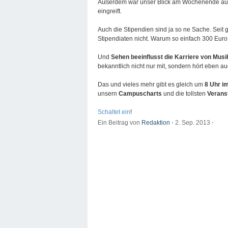
Außerdem war unser Blick am Wochenende au
eingreift.
Auch die Stipendien sind ja so ne Sache. Seit 
Stipendiaten nicht. Warum so einfach 300 Euro 
Und
Sehen beeinflusst die Karriere von Musi
bekanntlich nicht nur mit, sondern hört eben a
Das und vieles mehr gibt es gleich um
8 Uhr i
unsern
Campuscharts
und die tollsten
Verans
Schaltet ein
!
Ein Beitrag von
Redaktion
⋅
2. Sep. 2013
⋅