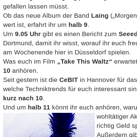
gefallen lassen müsst.
Ob das neue Album der Band
Laing
(„Morgen
wert ist, erfahrt ihr um
halb 9
.
Um
9.05 Uhr
gibt es einen Bericht zum
Seeed
Dortmund, damit ihr wisst, worauf ihr euch fr
am Wochenende hier in Düsseldorf spielen.
Was euch im Film
„Take This Waltz“
erwartet
10
anhören.
Seit gestern ist die
CeBIT
in Hannover für das
welche Techniktrends für euch interessant si
kurz nach 10
.
Und um
halb 11
könnt ihr euch anhören, wa
wohltätiger Ak
richtig Geld 
Außerdem gibt