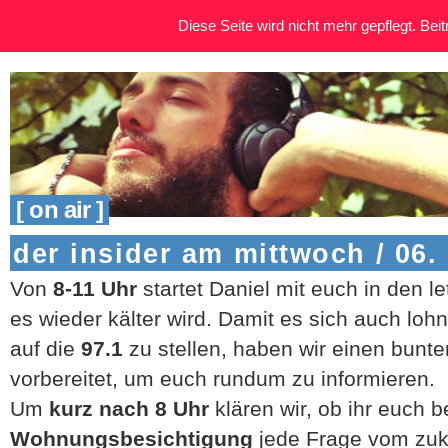
Diese Seite wird nicht mehr gepflegt. Beitr
[ on air ]
der insider am mittwoch / 06.
Von
8-11 Uhr
startet Daniel mit euch in den l
es wieder kälter wird. Damit es sich auch loh
auf die
97.1
zu stellen, haben wir einen bunt
vorbereitet, um euch rundum zu informieren.
Um
kurz nach 8 Uhr
klären wir, ob ihr euch b
Wohnungsbesichtigung
jede Frage vom zuk