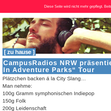
Diese Seite wird nicht mehr gepflegt. Beitr
[ zu hause ]
CampusRadios NRW präsentie
In Adventure Parks“ Tour
Plätzchen backen á la City Slang…
Man nehme:
100g Gramm symphonischen Indiepop
150g Folk
200g Leidenschaft