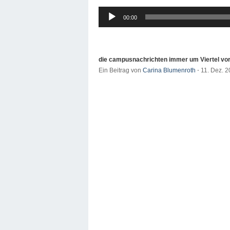
Audio-
00:00
Player
die campusnachrichten immer um Viertel vor
Ein Beitrag von
Carina Blumenroth
⋅
11. Dez. 