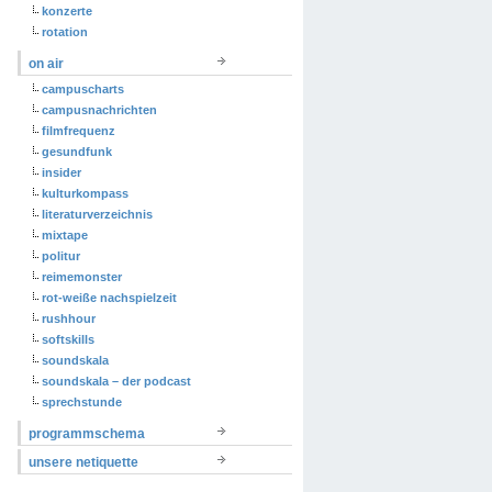
konzerte
rotation
on air
campuscharts
campusnachrichten
filmfrequenz
gesundfunk
insider
kulturkompass
literaturverzeichnis
mixtape
politur
reimemonster
rot-weiße nachspielzeit
rushhour
softskills
soundskala
soundskala – der podcast
sprechstunde
programmschema
unsere netiquette