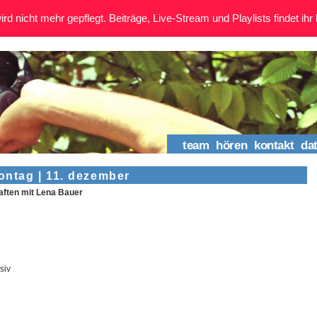
rd nicht mehr gepflegt. Beiträge, Live-Stream und Playlists findet ihr 
team
hören
kontakt
da
ntag | 11. dezember
ften mit Lena Bauer
siv