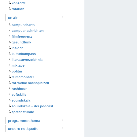
konzerte
rotation
on air
campuscharts
campusnachrichten
filmfrequenz
gesundfunk
insider
kulturkompass
literaturverzeichnis
mixtape
politur
reimemonster
rot-weiße nachspielzeit
rushhour
softskills
soundskala
soundskala – der podcast
sprechstunde
programmschema
unsere netiquette