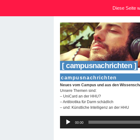
Diese Seite wi
[ campusnachrichten ]
campusnachrichten
Neues vom Campus und aus den Wissenschaf
Unsere Themen sind:
– UniCard an der HHU?
– Antibiotika für Darm schädlich
– und: Künstliche Intelligenz an der HHU
Audio-
00:00
Player