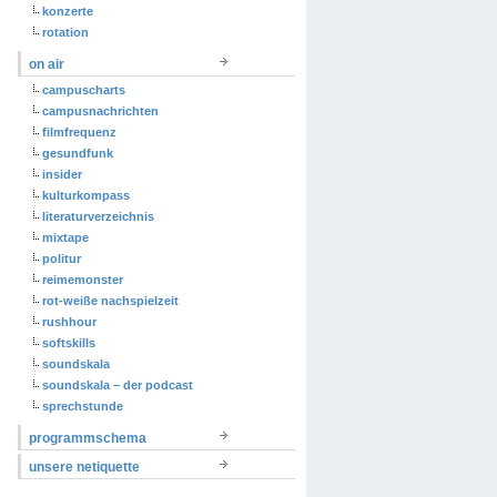
konzerte
rotation
on air
campuscharts
campusnachrichten
filmfrequenz
gesundfunk
insider
kulturkompass
literaturverzeichnis
mixtape
politur
reimemonster
rot-weiße nachspielzeit
rushhour
softskills
soundskala
soundskala – der podcast
sprechstunde
programmschema
unsere netiquette