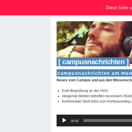
Diese Seite wi
[ campusnachrichten ]
campusnachrichten am mont
Neues vom Campus und aus den Wissenschaf
Ersti-Begrüßung an der HHU
steigende Mieten betreffen besonders Stud
Kohlereader fasst Infos zum Kohleausstie
Audio-
00:00
Player