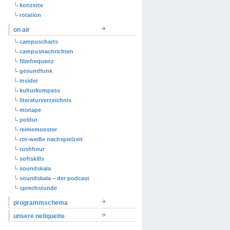
konzerte
rotation
on air
campuscharts
campusnachrichten
filmfrequenz
gesundfunk
insider
kulturkompass
literaturverzeichnis
mixtape
politur
reimemonster
rot-weiße nachspielzeit
rushhour
softskills
soundskala
soundskala – der podcast
sprechstunde
programmschema
unsere netiquette