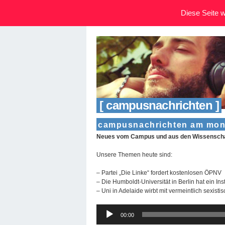
Diese Seite wi
[ campusnachrichten ]
campusnachrichten am monta
Neues vom Campus und aus den Wissenschaf
Unsere Themen heute sind:
– Partei „Die Linke“ fordert kostenlosen ÖPNV
– Die Humboldt-Universität in Berlin hat ein In
– Uni in Adelaide wirbt mit vermeintlich sexisti
Audio-
00:00
Player