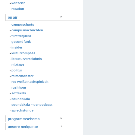
konzerte
rotation
on air
campuscharts
campusnachrichten
filmfrequenz
gesundfunk
insider
kulturkompass
literaturverzeichnis
mixtape
politur
reimemonster
rot-weiße nachspielzeit
rushhour
softskills
soundskala
soundskala – der podcast
sprechstunde
programmschema
unsere netiquette