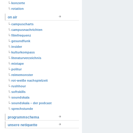
konzerte
rotation
on air
campuscharts
campusnachrichten
filmfrequenz
gesundfunk
insider
kulturkompass
literaturverzeichnis
mixtape
politur
reimemonster
rot-weiße nachspielzeit
rushhour
softskills
soundskala
soundskala – der podcast
sprechstunde
programmschema
unsere netiquette