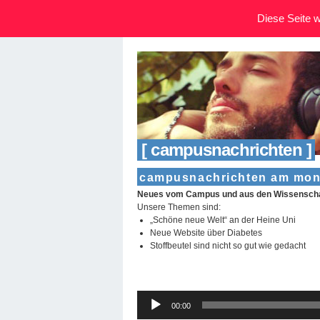
Diese Seite wi
[ campusnachrichten ]
campusnachrichten am monta
Neues vom Campus und aus den Wissenscha
Unsere Themen sind:
„Schöne neue Welt“ an der Heine Uni
Neue Website über Diabetes
Stoffbeutel sind nicht so gut wie gedacht
Audio-
00:00
Player