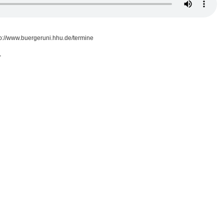
tp://www.buergeruni.hhu.de/termine
r