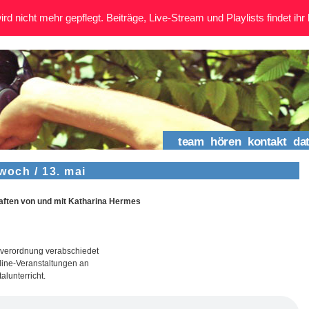
rd nicht mehr gepflegt. Beiträge, Live-Stream und Playlists findet ihr 
team
hören
kontakt
da
och / 13. mai
ten von und mit Katharina Hermes
lverordnung verabschiedet
nline-Veranstaltungen an
lunterricht.