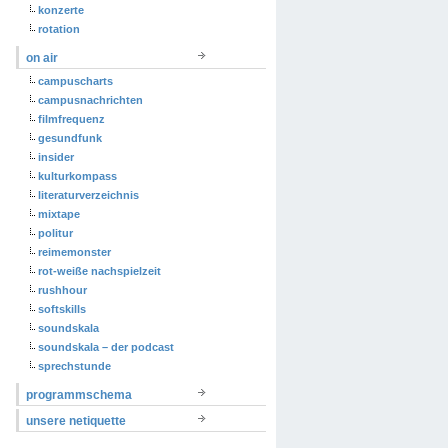
konzerte
rotation
on air
campuscharts
campusnachrichten
filmfrequenz
gesundfunk
insider
kulturkompass
literaturverzeichnis
mixtape
politur
reimemonster
rot-weiße nachspielzeit
rushhour
softskills
soundskala
soundskala – der podcast
sprechstunde
programmschema
unsere netiquette