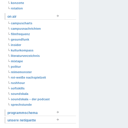
konzerte
rotation
on air
campuscharts
campusnachrichten
filmfrequenz
gesundfunk
insider
kulturkompass
literaturverzeichnis
mixtape
politur
reimemonster
rot-weiße nachspielzeit
rushhour
softskills
soundskala
soundskala – der podcast
sprechstunde
programmschema
unsere netiquette