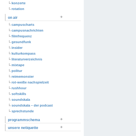
konzerte
rotation
on air
campuscharts
campusnachrichten
filmfrequenz
gesundfunk
insider
kulturkompass
literaturverzeichnis
mixtape
politur
reimemonster
rot-weiße nachspielzeit
rushhour
softskills
soundskala
soundskala – der podcast
sprechstunde
programmschema
unsere netiquette