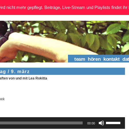
rd nicht mehr gepflegt. Beiträge, Live-Stream und Playlists findet ihr 
team
hören
kontakt
da
ag / 9. märz
ten von und mit Lea Rokitta
hek
Pfeiltasten
00:00
Hoch/Runter