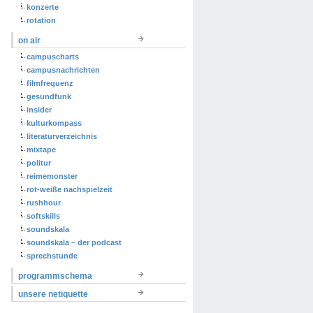
konzerte
rotation
on air
campuscharts
campusnachrichten
filmfrequenz
gesundfunk
insider
kulturkompass
literaturverzeichnis
mixtape
politur
reimemonster
rot-weiße nachspielzeit
rushhour
softskills
soundskala
soundskala – der podcast
sprechstunde
programmschema
unsere netiquette