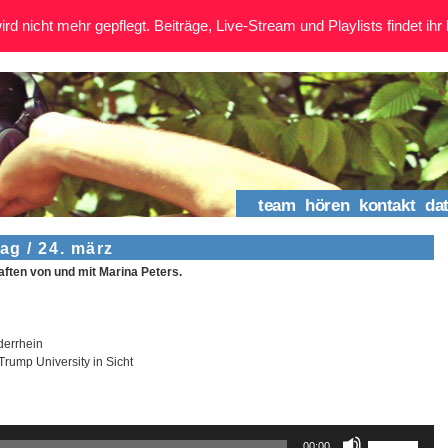
rd nicht mehr gepflegt. Beiträge, Live-Stream und Playlists findet ihr 
team
hören
kontakt
da
ag / 24. märz
ten von und mit Marina Peters.
derrhein
rump University in Sicht
Pfeiltasten
00:00