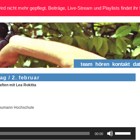
rd nicht mehr gepflegt. Beiträge, Live-Stream und Playlists findet ihr 
team
hören
kontakt
da
g / 2. februar
ten mit Lea Rokitta
Schumann Hochschule
Pfeiltasten
00:00
Hoch/Runter