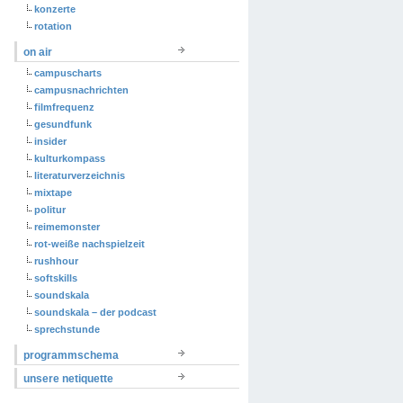
konzerte
rotation
on air
campuscharts
campusnachrichten
filmfrequenz
gesundfunk
insider
kulturkompass
literaturverzeichnis
mixtape
politur
reimemonster
rot-weiße nachspielzeit
rushhour
softskills
soundskala
soundskala – der podcast
sprechstunde
programmschema
unsere netiquette