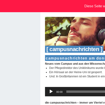
Diese Seite wi
[ campusnachrichten ]
campusnachrichten am donn
Neues vom Campus und aus den Wissenschaf
Der Pflegedirektor des Uniklinikums wurde b
Ein Hörsaal an der Heine-Uni ist gesperrt.
Und: In Großbritannien ist ein Student in ei
Audio-
00:00
Player
die campusnachrichten – immer um Viertel v