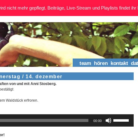
rd nicht mehr gepflegt. Beiträge, Live-Stream und Playlists findet ihr 
team
hören
kontakt
da
erstag / 14. dezember
ten von und mit Anni Stosberg.
estätigt
nem Waldstück erfroren.
Pfeiltasten
00:00
Hoch/Runter
benutzen,
um
or!