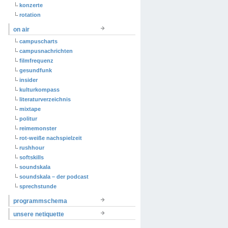
konzerte
rotation
on air
campuscharts
campusnachrichten
filmfrequenz
gesundfunk
insider
kulturkompass
literaturverzeichnis
mixtape
politur
reimemonster
rot-weiße nachspielzeit
rushhour
softskills
soundskala
soundskala – der podcast
sprechstunde
programmschema
unsere netiquette