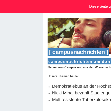
Diese Seite wi
[ campusnachrichten ]
campusnachrichten am donn
Neues vom Campus und aus den Wissenscha
Unsere Themen heute:
Demokratiebus an der Hochsc
Nicki Minaj bezahlt Studieng
Multiresistente Tuberkuloseke