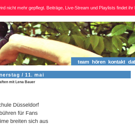
rd nicht mehr gepflegt. Beiträge, Live-Stream und Playlists findet ihr 
team
hören
kontakt
da
erstag / 11. mai
ften mit Lena Bauer
hule Düsseldorf
ebühren für Fans
ime breiten sich aus