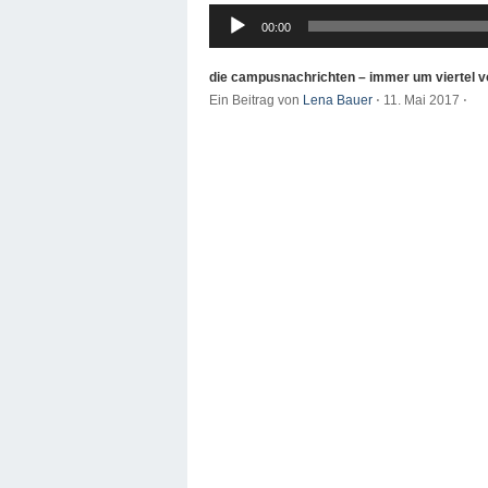
Audio-
00:00
Player
die campusnachrichten – immer um viertel v
Ein Beitrag von
Lena Bauer
⋅
11. Mai 2017
⋅