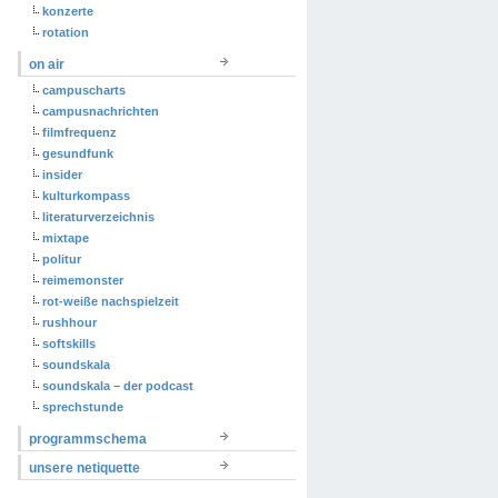
konzerte
rotation
on air
campuscharts
campusnachrichten
filmfrequenz
gesundfunk
insider
kulturkompass
literaturverzeichnis
mixtape
politur
reimemonster
rot-weiße nachspielzeit
rushhour
softskills
soundskala
soundskala – der podcast
sprechstunde
programmschema
unsere netiquette