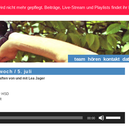
rd nicht mehr gepflegt. Beiträge, Live-Stream und Playlists findet ihr 
team
hören
kontakt
da
ch / 5. juli
ten von und mit Lea Jager
er HSD
t
Pfeiltasten
00:00
Hoch/Runter
benutzen,