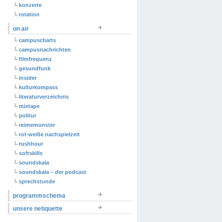
konzerte
rotation
on air
campuscharts
campusnachrichten
filmfrequenz
gesundfunk
insider
kulturkompass
literaturverzeichnis
mixtape
politur
reimemonster
rot-weiße nachspielzeit
rushhour
softskills
soundskala
soundskala – der podcast
sprechstunde
programmschema
unsere netiquette