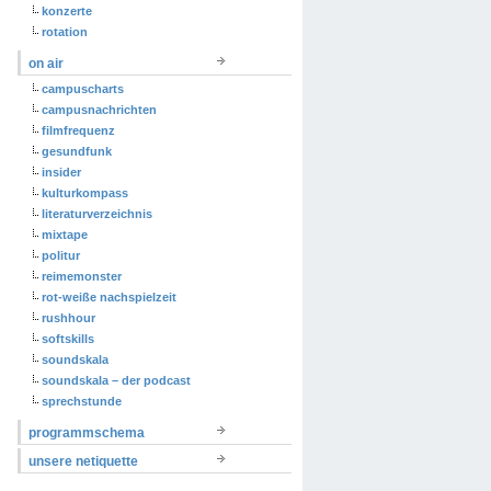
konzerte
rotation
on air
campuscharts
campusnachrichten
filmfrequenz
gesundfunk
insider
kulturkompass
literaturverzeichnis
mixtape
politur
reimemonster
rot-weiße nachspielzeit
rushhour
softskills
soundskala
soundskala – der podcast
sprechstunde
programmschema
unsere netiquette