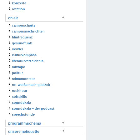
konzerte
rotation
on air
campuscharts
campusnachrichten
filmfrequenz
gesundfunk
insider
kulturkompass
literaturverzeichnis
mixtape
politur
reimemonster
rot-weiße nachspielzeit
rushhour
softskills
soundskala
soundskala – der podcast
sprechstunde
programmschema
unsere netiquette