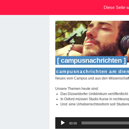
Diese Seite wi
[ campusnachrichten ]
campusnachrichten am diens
Neues vom Campus und aus den Wissenschafte
Unsere Themen heute sind:
Das Düsseldorfer Uniklinikum veröffentlich
In Oxford müssen Studis Kurse in nichteur
Und: eine Urheberrechtsreform soll Studier
Audio-
00:00
Player