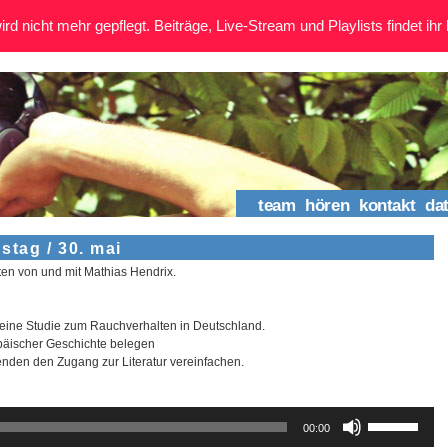
rd nicht mehr gepflegt. Beiträge, Live-Stream und Playlists findet ihr 
team
hören
kontakt
da
tag / 30. mai
n von und mit Mathias Hendrix.
t eine Studie zum Rauchverhalten in Deutschland.
opäischer Geschichte belegen
enden den Zugang zur Literatur vereinfachen.
Pfeiltasten
00:00
Hoch/Runter