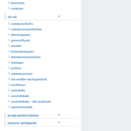
konzerte
rotation
on air
campuscharts
campusnachrichten
filmfrequenz
gesundfunk
insider
kulturkompass
literaturverzeichnis
mixtape
politur
reimemonster
rot-weiße nachspielzeit
rushhour
softskills
soundskala
soundskala – der podcast
sprechstunde
programmschema
unsere netiquette