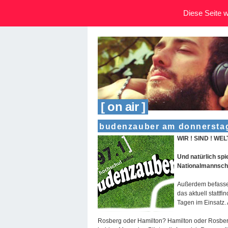
Diese Seite wi
[ on air ]
budenzauber am donnerstag /
WIR ! SIND ! WE
Und natürlich sp
Nationalmannscha
Außerdem befasse
das aktuell stattf
Tagen im Einsatz. 
Rosberg oder Hamilton? Hamilton oder Rosberg?