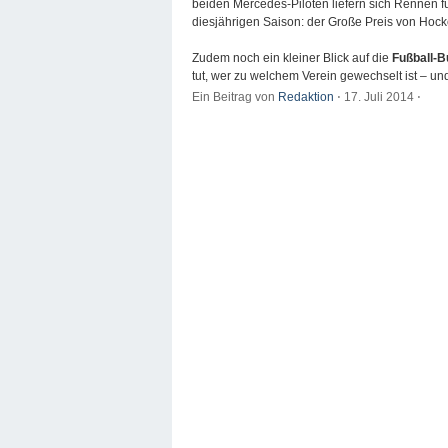
beiden Mercedes-Piloten liefern sich Rennen 
diesjährigen Saison: der Große Preis von Hoc
Zudem noch ein kleiner Blick auf die
Fußball-B
tut, wer zu welchem Verein gewechselt ist – und
Ein Beitrag von
Redaktion
⋅
17. Juli 2014
⋅