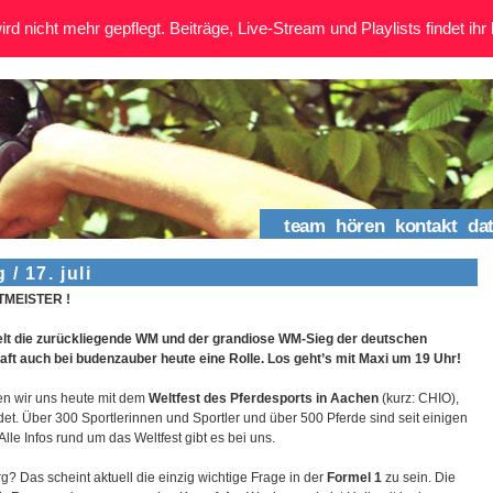
rd nicht mehr gepflegt. Beiträge, Live-Stream und Playlists findet ihr 
team
hören
kontakt
da
 17. juli
LTMEISTER !
ielt die zurückliegende WM und der grandiose WM-Sieg der deutschen
ft auch bei budenzauber heute eine Rolle. Los geht’s mit Maxi um 19 Uhr!
n wir uns heute mit dem
Weltfest des Pferdesports in Aachen
(kurz: CHIO),
indet. Über 300 Sportlerinnen und Sportler und über 500 Pferde sind seit einigen
Alle Infos rund um das Weltfest gibt es bei uns.
 Das scheint aktuell die einzig wichtige Frage in der
Formel 1
zu sein. Die