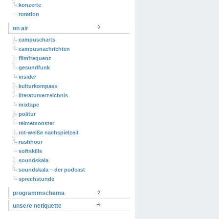
konzerte
rotation
on air
campuscharts
campusnachrichten
filmfrequenz
gesundfunk
insider
kulturkompass
literaturverzeichnis
mixtape
politur
reimemonster
rot-weiße nachspielzeit
rushhour
softskills
soundskala
soundskala – der podcast
sprechstunde
programmschema
unsere netiquette