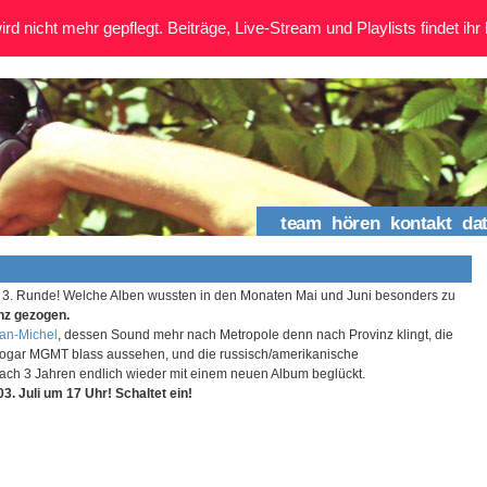
rd nicht mehr gepflegt. Beiträge, Live-Stream und Playlists findet ihr 
team
hören
kontakt
da
ie 3. Runde! Welche Alben wussten in den Monaten Mai und Juni besonders zu
anz gezogen.
an-Michel
, dessen Sound mehr nach Metropole denn nach Provinz klingt, die
sogar MGMT blass aussehen, und die russisch/amerikanische
nach 3 Jahren endlich wieder mit einem neuen Album beglückt.
3. Juli um 17 Uhr! Schaltet ein!