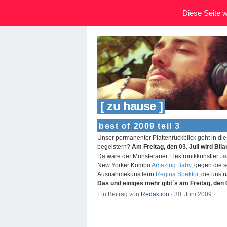
Diese Seite wi
[ zu hause ]
best of 2009 teil 3
Unser permanenter Plattenrückblick geht in d
begeistern?
Am Freitag, den 03. Juli wird Bil
Da wäre der Münsteraner Elektronikkünstler
Je
New Yorker Kombo
Amazing Baby
, gegen die 
Ausnahmekünstlerin
Regina Spektor
, die uns 
Das und einiges mehr gibt´s am Freitag, den 0
Ein Beitrag von
Redaktion
⋅
30. Juni 2009
⋅