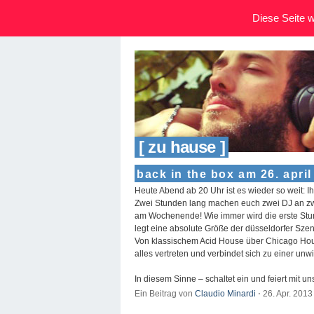
Diese Seite wi
[ zu hause ]
back in the box am 26. april
Heute Abend ab 20 Uhr ist es wieder so weit: I
Zwei Stunden lang machen euch zwei DJ an zwei
am Wochenende! Wie immer wird die erste St
legt eine absolute Größe der düsseldorfer Szen
Von klassischem Acid House über Chicago House
alles vertreten und verbindet sich zu einer un
In diesem Sinne – schaltet ein und feiert mit un
Ein Beitrag von
Claudio Minardi
⋅
26. Apr. 201