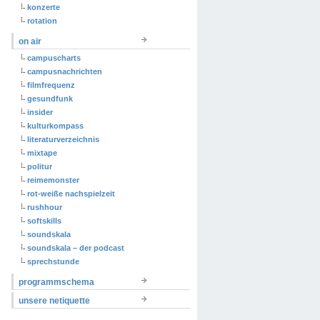
konzerte
rotation
on air
campuscharts
campusnachrichten
filmfrequenz
gesundfunk
insider
kulturkompass
literaturverzeichnis
mixtape
politur
reimemonster
rot-weiße nachspielzeit
rushhour
softskills
soundskala
soundskala – der podcast
sprechstunde
programmschema
unsere netiquette