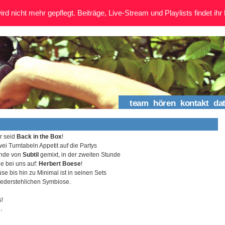
rd nicht mehr gepflegt. Beiträge, Live-Stream und Playlists findet ihr 
team
hören
kontakt
da
hr seid
Back in the Box
!
 Turntabeln Appetit auf die Partys
unde von
Subtil
gemixt, in der zweiten Stunde
e bei uns auf:
Herbert Boese
!
 bis hin zu Minimal ist in seinen Sets
wiederstehlichen Symbiose.
s!
3
⋅