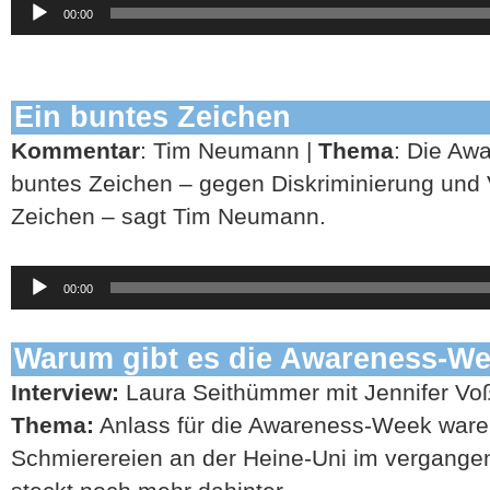
00:00
Player
Ein buntes Zeichen
Kommentar
: Tim Neumann |
Thema
: Die Aw
buntes Zeichen – gegen Diskriminierung und Vi
Zeichen – sagt Tim Neumann.
Audio-
00:00
Player
Warum gibt es die Awareness-W
Interview:
Laura Seithümmer mit Jennifer Voß
Thema:
Anlass für die Awareness-Week waren
Schmierereien an der Heine-Uni im vergange