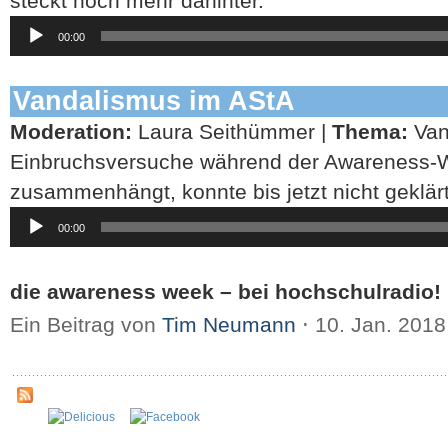
steckt noch mehr dahinter.
Audio-
00:00
Player
Vandalismus im AStA
Moderation:
Laura Seithümmer |
Thema:
Van
Einbruchsversuche während der Awareness-
zusammenhängt, konnte bis jetzt nicht geklär
Audio-
00:00
Player
die awareness week – bei hochschulradio!
Ein Beitrag von
Tim Neumann
⋅
10. Jan. 201