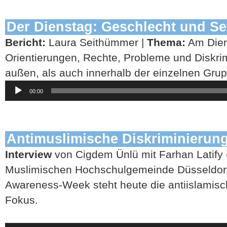
Der Dienstag: Geschlecht und Sex
Bericht:
Laura Seithümmer |
Thema:
Am Dien
Orientierungen, Rechte, Probleme und Diskri
außen, als auch innerhalb der einzelnen Gru
Audio-
00:00
Player
Antimuslimische Diskriminierun
Interview
von Cigdem Ünlü mit Farhan Latify 
Muslimischen Hochschulgemeinde Düsseldorf
Awareness-Week steht heute die antiislamisc
Fokus.
Audio-