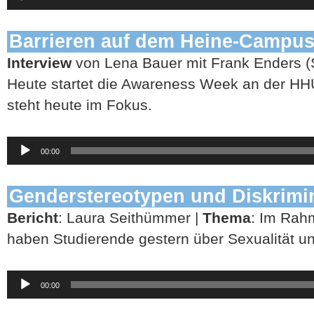
Barrieren auf dem Heine-Campu
Interview
von Lena Bauer mit Frank Enders (S
Heute startet die Awareness Week an der HH
steht heute im Fokus.
Audio-
00:00
Player
Genderstereotypen und Diskrimi
Bericht
: Laura Seithümmer |
Thema
: Im Rah
haben Studierende gestern über Sexualität un
Audio-
00:00
Player