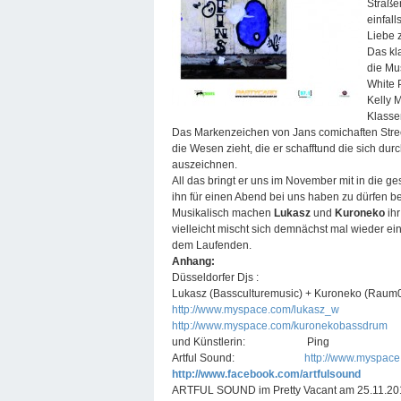
Straße
einfal
Liebe 
Das kl
die Mu
White 
Kelly 
Klassen
Das Markenzeichen von Jans comichaften Street
die Wesen zieht, die er schafftund die sich dur
auszeichnen.
All das bringt er uns im November mit in die g
ihn für einen Abend bei uns haben zu dürfen be
Musikalisch machen
Lukasz
und
Kuroneko
ih
vielleicht mischt sich demnächst mal wieder ei
dem Laufenden.
Anhang:
Düsseldorfer Djs :
Lukasz (Bassculturemusic) + Kuroneko (Raum
http://www.myspace.com/lukasz_w
http://www.myspace.com/kuronekobassdrum
und Künstlerin: Ping
Artful Sound:
http://www.myspace
http://www.facebook.com/artfulsound
ARTFUL SOUND im Pretty Vacant am 25.11.2010