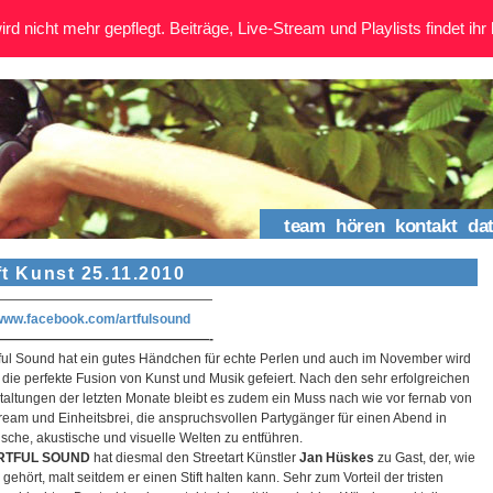
rd nicht mehr gepflegt. Beiträge, Live-Stream und Playlists findet ihr 
team
hören
kontakt
da
ft Kunst 25.11.2010
—————————————————
/www.facebook.com/artfulsound
————————————————-
tful Sound hat ein gutes Händchen für echte Perlen und auch im November wird
 die perfekte Fusion von Kunst und Musik gefeiert. Nach den sehr erfolgreichen
taltungen der letzten Monate bleibt es zudem ein Muss nach wie vor fernab von
ream und Einheitsbrei, die anspruchsvollen Partygänger für einen Abend in
ische, akustische und visuelle Welten zu entführen.
RTFUL SOUND
hat diesmal den Streetart Künstler
Jan H
ü
skes
zu Gast, der, wie
 gehört, malt seitdem er einen Stift halten kann. Sehr zum Vorteil der tristen