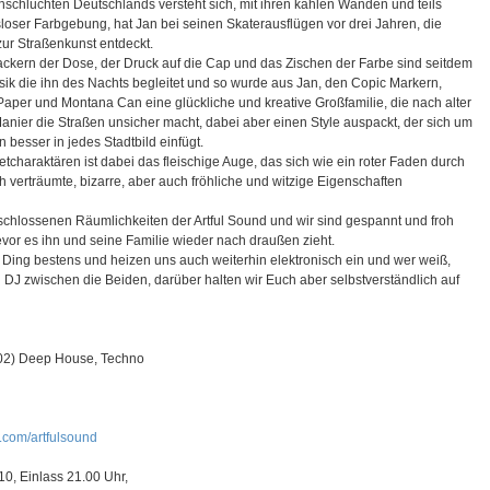
nschluchten Deutschlands versteht sich, mit ihren kahlen Wänden und teils
lsloser Farbgebung, hat Jan bei seinen Skaterausflügen vor drei Jahren, die
zur Straßenkunst entdeckt.
ackern der Dose, der Druck auf die Cap und das Zischen der Farbe sind seitdem
sik die ihn des Nachts begleitet und so wurde aus Jan, den Copic Markern,
Paper und Montana Can eine glückliche und kreative Großfamilie, die nach alter
Manier die Straßen unsicher macht, dabei aber einen Style auspackt, der sich um
 besser in jedes Stadtbild einfügt.
charaktären ist dabei das fleischige Auge, das sich wie ein roter Faden durch
ch verträumte, bizarre, aber auch fröhliche und witzige Eigenschaften
eschlossenen Räumlichkeiten der Artful Sound und wir sind gespannt und froh
vor es ihn und seine Familie wieder nach draußen zieht.
r Ding bestens und heizen uns auch weiterhin elektronisch ein und wer weiß,
n DJ zwischen die Beiden, darüber halten wir Euch aber selbstverständlich auf
02) Deep House, Techno
.com/artfulsound
, Einlass 21.00 Uhr,