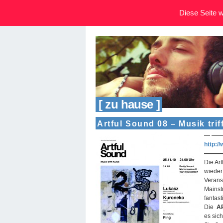
Diese Seite wi
[ zu hause ]
Artful Sound 08 – Musik trif
— —
http:/
———
Die Ar
wieder
Verans
Mainst
fantast
Die
A
es sich