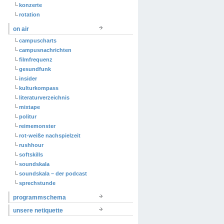
konzerte
rotation
on air
campuscharts
campusnachrichten
filmfrequenz
gesundfunk
insider
kulturkompass
literaturverzeichnis
mixtape
politur
reimemonster
rot-weiße nachspielzeit
rushhour
softskills
soundskala
soundskala – der podcast
sprechstunde
programmschema
unsere netiquette