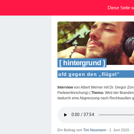
Diese Seite wi
[ hintergrund ]
afd gegen den „flügel“
Interview
von Albert Werner mit Dr. Gregor Zons
Parteienforschung) |
Thema:
Wird der Brandenb
dadurch eine Abgrenzung nach Rechtsaußen 
Ein Beitrag von
Tim Neumann
⋅
1. Juni 2020
⋅