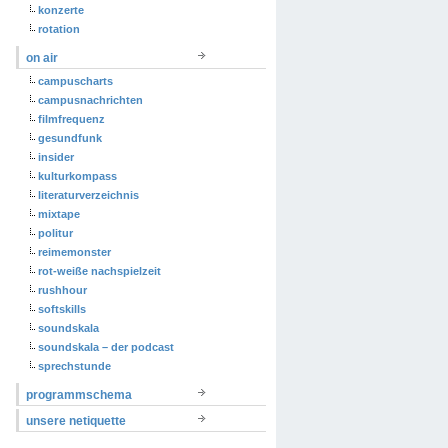
konzerte
rotation
on air
campuscharts
campusnachrichten
filmfrequenz
gesundfunk
insider
kulturkompass
literaturverzeichnis
mixtape
politur
reimemonster
rot-weiße nachspielzeit
rushhour
softskills
soundskala
soundskala – der podcast
sprechstunde
programmschema
unsere netiquette