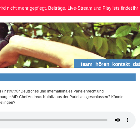
rd nicht mehr gepflegt. Beiträge, Live-Stream und Playlists findet ihr 
team
hören
kontakt
da
 (Institut für Deutsches und Internationales Parteienrecht und
urger AfD-Chef Andreas Kalbitz aus der Partei ausgeschlossen? Könnte
gelingen?